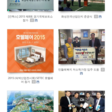
[킨텍스] 2015 제8회 경기국제보트쇼
화성전곡산업단지 준공식
0
참가
0
민들레복지 저소득가정 입주 도움
0
2015 (숙박산업전시회) SETEC 호텔페
어 참가
0