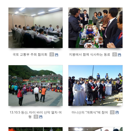
국토 교통부 주최 협의회
지붕에서 함께 식사하는 동료
0
0
13.10.5 등산, 타이 바이 산악 열차 여
마니산의 "개회식"에 참여
0
행
0