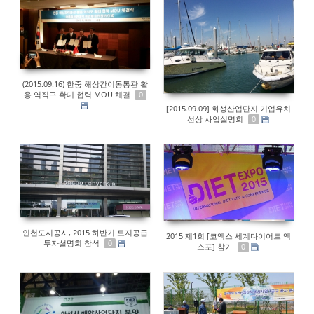
(2015.09.16) 한중 해상간이동통관 활
용 역직구 확대 협력 MOU 체결
0
[2015.09.09] 화성산업단지 기업유치
선상 사업설명회
0
인천도시공사, 2015 하반기 토지공급
2015 제1회 [코엑스 세계다이어트 엑
투자설명회 참석
0
스포] 참가
0