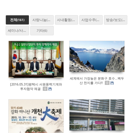
전체
사랑나눔
사내활동
사업수주
방송/보도
(161)
(23)
(30)
(25)
(46)
세미나/사업설명회
기타
(27)
(6)
세계에서 가장높은 분화구 호수...백두
산 천지를 가다!!
0
[2016.05.31]평택시 서원풍력기계와
투자협약 체결
0