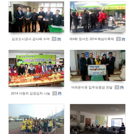
김포도시공사 감사패 수여
제4회 정서진 2014 해넘이축제
0
0
어려운이웃 입주보증금 전달
0
2014 사랑의 김장김치 나눔
0