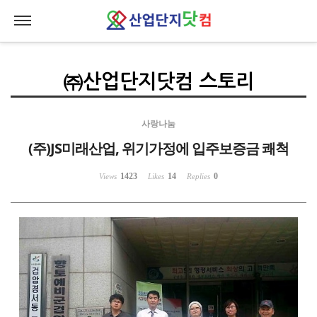
Sketchbook5, 스케치북5
Sketchbook5, 스케치북5
㈜산업단지닷컴 스토리
사랑나눔
(주)JS미래산업, 위기가정에 입주보증금 쾌척
1423
14
0
Views
Likes
Replies