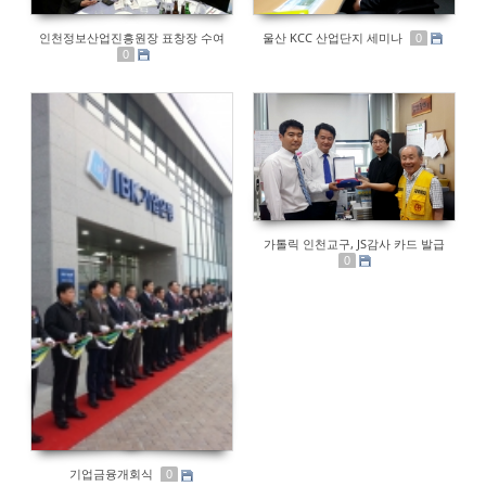
인천정보산업진흥원장 표창장 수여
울산 KCC 산업단지 세미나
0
0
가톨릭 인천교구, JS감사 카드 발급
0
기업금융개회식
0